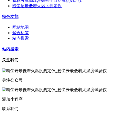
森林可燃物煤炭微机全自动燃点测定仪
粉尘层最低着火温度测定仪
特色功能
网站地图
聚合标签
站内搜索
站内搜索
关注我们
关注公众号
添加小程序
联系我们