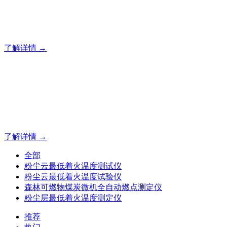
北京卓锐一直在路上！400-886-3817
了解详情 →
追求卓越，锐意进取
北京卓锐一直在路上！400-886-3817
了解详情 →
全部
粉尘云最低着火温度测试仪
粉尘云最低着火温度试验仪
森林可燃物煤炭微机全自动燃点测定仪
粉尘层最低着火温度测定仪
推荐