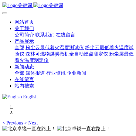
网站首页
关于我们
公司简介
联系我们
在线留言
产品展示
全部
粉尘云最低着火温度测试仪
粉尘云最低着火温度试
验仪
森林可燃物煤炭微机全自动燃点测定仪
粉尘层最低
着火温度测定仪
新闻动态
全部
媒体报道
行业资讯
企业新闻
在线留言
站内搜索
English
<
Previous
>
Next