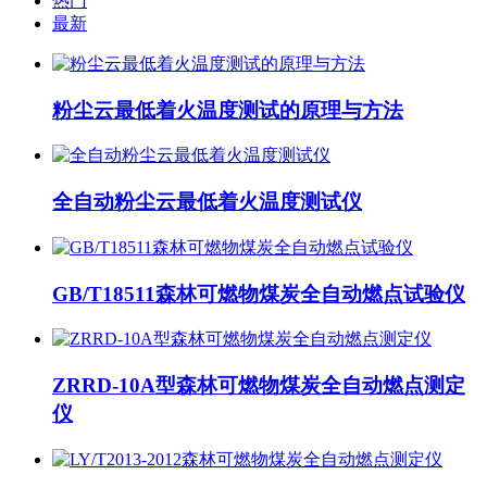
热门
最新
粉尘云最低着火温度测试的原理与方法
全自动粉尘云最低着火温度测试仪
GB/T18511森林可燃物煤炭全自动燃点试验仪
ZRRD-10A型森林可燃物煤炭全自动燃点测定
仪