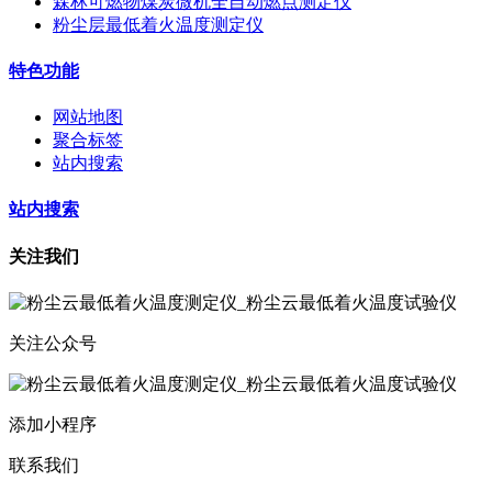
森林可燃物煤炭微机全自动燃点测定仪
粉尘层最低着火温度测定仪
特色功能
网站地图
聚合标签
站内搜索
站内搜索
关注我们
关注公众号
添加小程序
联系我们