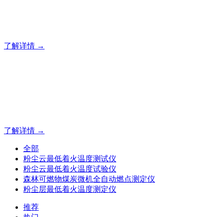
北京卓锐一直在路上！400-886-3817
了解详情 →
追求卓越，锐意进取
北京卓锐一直在路上！400-886-3817
了解详情 →
全部
粉尘云最低着火温度测试仪
粉尘云最低着火温度试验仪
森林可燃物煤炭微机全自动燃点测定仪
粉尘层最低着火温度测定仪
推荐