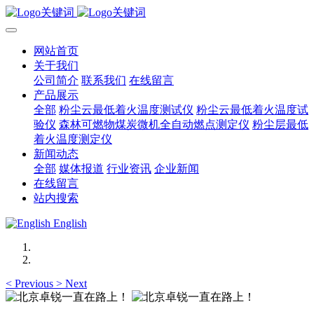
网站首页
关于我们
公司简介
联系我们
在线留言
产品展示
全部
粉尘云最低着火温度测试仪
粉尘云最低着火温度试
验仪
森林可燃物煤炭微机全自动燃点测定仪
粉尘层最低
着火温度测定仪
新闻动态
全部
媒体报道
行业资讯
企业新闻
在线留言
站内搜索
English
<
Previous
>
Next