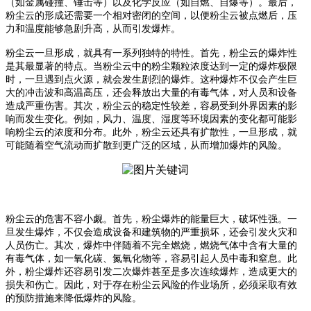
（如金属碰撞、锤击等）以及化学反应（如自燃、自爆等）。最后，
粉尘云的形成还需要一个相对密闭的空间，以便粉尘云被点燃后，压
力和温度能够急剧升高，从而引发爆炸。
粉尘云一旦形成，就具有一系列独特的特性。首先，粉尘云的爆炸性
是其最显著的特点。当粉尘云中的粉尘颗粒浓度达到一定的爆炸极限
时，一旦遇到点火源，就会发生剧烈的爆炸。这种爆炸不仅会产生巨
大的冲击波和高温高压，还会释放出大量的有毒气体，对人员和设备
造成严重伤害。其次，粉尘云的稳定性较差，容易受到外界因素的影
响而发生变化。例如，风力、温度、湿度等环境因素的变化都可能影
响粉尘云的浓度和分布。此外，粉尘云还具有扩散性，一旦形成，就
可能随着空气流动而扩散到更广泛的区域，从而增加爆炸的风险。
粉尘云的危害不容小觑。首先，粉尘爆炸的能量巨大，破坏性强。一
旦发生爆炸，不仅会造成设备和建筑物的严重损坏，还会引发火灾和
人员伤亡。其次，爆炸中伴随着不完全燃烧，燃烧气体中含有大量的
有毒气体，如一氧化碳、氮氧化物等，容易引起人员中毒和窒息。此
外，粉尘爆炸还容易引发二次爆炸甚至是多次连续爆炸，造成更大的
损失和伤亡。因此，对于存在粉尘云风险的作业场所，必须采取有效
的预防措施来降低爆炸的风险。