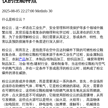
仪的性能特点
2025-08-05 22:27:00
MetInfo
30
什么是粉尘云？
粉尘云，这一术语在工业生产、安全管理和环境保护等多个领域中频
繁出现，其背后蕴含着复杂的物理和化学过程，以及潜在的巨大危
害。为了全面理解粉尘云，我们需要从其定义、形成条件、特性、危
害以及预防措施等多个角度进行深入探讨。
粉尘云，简而言之，是指悬浮在空中且达到爆炸下限的可燃性粉尘颗
粒集合体。这些粉尘颗粒可能来源于各种工业生产过程，如金属制品
加工、农副
产品
加工、木制品/纸制品加工、纺织品加工、橡胶和塑料
制品加工、冶金/有色/建材行业、煤粉制备等。当这些粉尘颗粒与空气
中的氧气混合，并在一定条件下形成悬浮的粉尘云时，就构成了粉尘
爆炸的潜在威胁。
粉尘云的形成并非偶然，而是需要满足一系列条件。首先，作业场所
必须存在助燃性气体，即氧气，它是粉尘燃烧的基础。其次，需要存
在可燃性粉尘，这些粉尘颗粒能够与助燃气体发生氧化反应而燃烧。
此外，点火源也是不可或缺的，它能使局部粉尘云的温度骤增，从而
引发燃烧。这些点火源可以是明火（如火花、火焰等）、高温物体
（如电阻丝、灯泡等）、静电放电（如摩擦、接触等）、机械撞击