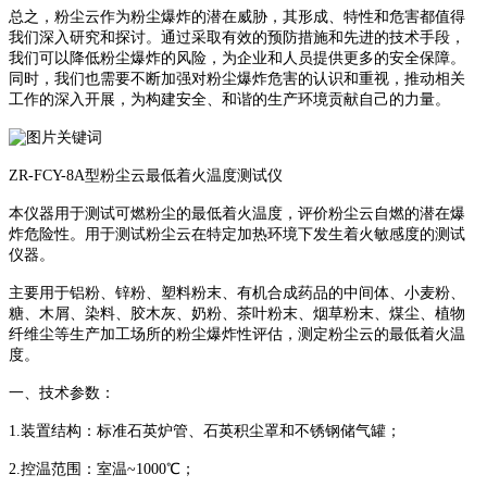
总之，粉尘云作为粉尘爆炸的潜在威胁，其形成、特性和危害都值得
我们深入研究和探讨。通过采取有效的预防措施和先进的技术手段，
我们可以降低粉尘爆炸的风险，为企业和人员提供更多的安全保障。
同时，我们也需要不断加强对粉尘爆炸危害的认识和重视，推动相关
工作的深入开展，为构建安全、和谐的生产环境贡献自己的力量。
ZR-FCY-8A型粉尘云最低着火温度测试仪
本仪器用于测试可燃粉尘的最低着火温度，评价粉尘云自燃的潜在爆
炸危险性。用于测试粉尘云在特定加热环境下发生着火敏感度的测试
仪器。
主要用于铝粉、锌粉、塑料粉末、有机合成药品的中间体、小麦粉、
糖、木屑、染料、胶木灰、奶粉、茶叶粉末、烟草粉末、煤尘、植物
纤维尘等生产加工场所的粉尘爆炸性评估，测定粉尘云的最低着火温
度。
一、技术参数：
1.装置结构：标准石英炉管、石英积尘罩和不锈钢储气罐；
2.控温范围：室温~1000℃；