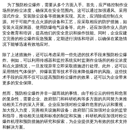
为了预防粉尘爆炸，需要从多个方面入手。首先，应严格控制作业
场所的粉尘浓度，确保其在安全范围内。这可以通过加强通风、采用
湿式作业、安装除尘设备等措施来实现。其次，应消除或控制点火
源。对于可能产生点火源的设备和工艺，应采取相应的防护措施，如
安装火花探测器、使用防爆电气设备等。此外，还应加强作业人员的
安全教育和培训，提高他们的安全意识和操作技能。同时，企业应建
立完善的粉尘爆炸应急预案，定期进行演练和培训，以确保在紧急情
况下能够迅速有效地应对。
除了上述措施外，还可以考虑采用一些先进的技术手段来预防粉尘爆
炸。例如，可以利用传感器和监控系统实时监测作业场所的粉尘浓度
和点火源情况，一旦发现异常立即采取措施进行处理。此外，还可以
采用惰性气体保护、抑爆装置等技术手段来降低爆炸的风险。这些技
术手段的应用不仅可以提高预防粉尘爆炸的效果，还可以为企业带来
更多的安全保障。
然而，预防粉尘爆炸并非一蹴而就的事情。由于粉尘云的特性和危害
的复杂性，需要企业、政府部门和科研机构等多方面的共同努力来推
动相关工作的深入开展。企业应加强对粉尘爆炸危害的认识和重视，
加大投入力度，完善相关设施和设备；政府部门应加强对企业的监管
和指导，推动相关法规和标准的制定和实施；科研机构应加强对粉尘
爆炸机理和预防措施的研究和探索，为企业提供更为有效的技术支持
和解决方案。