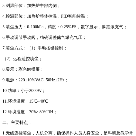
3.测温部位：加热炉中部内侧；
4.控温部位：加热炉整体控温，PID智能控温；
5.喷尘压力：0-100kPa，精度：0.25%FS，数字显示，脚踏泵充气；
6.手动调节手动阀，精确调整储气罐充气压；
7.喷尘方式：（1）手动按键控制；
（2）远程遥控喷尘；
8.显示：彩色触摸屏；
9.电源：220±10%VAC 50Hz±2Hz；
10.功率：小于2000W；
11.环境温度：15℃~40℃
12.环境湿度：30%~80%RH；
二、主要特点：
1.无线遥控喷尘，人机分离，确保操作人员人身安全，是科研及教学常