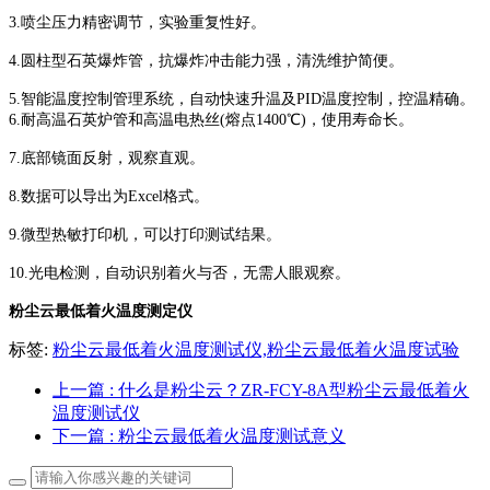
3.喷尘压力精密调节，实验重复性好。
4.圆柱型石英爆炸管，抗爆炸冲击能力强，清洗维护简便。
5.智能温度控制管理系统，自动快速升温及PID温度控制，控温精确。
6.耐高温石英炉管和高温电热丝(熔点1400℃)，使用寿命长。
7.底部镜面反射，观察直观。
8.数据可以导出为Excel格式。
9.微型热敏打印机，可以打印测试结果。
10.光电检测，自动识别着火与否，无需人眼观察。
粉尘云最低着火温度测定仪
标签:
粉尘云最低着火温度测试仪,粉尘云最低着火温度试验
上一篇
: 什么是粉尘云？ZR-FCY-8A型粉尘云最低着火
温度测试仪
下一篇
: 粉尘云最低着火温度测试意义