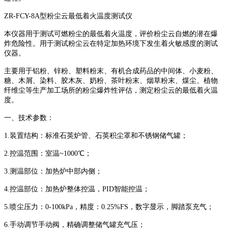
ZR-FCY-8A型粉尘云最低着火温度测试仪
本仪器用于测试可燃粉尘的最低着火温度，评价粉尘云自燃的潜在爆
炸危险性。用于测试粉尘云在特定加热环境下发生着火敏感度的测试
仪器。
主要用于铝粉、锌粉、塑料粉末、有机合成药品的中间体、小麦粉、
糖、木屑、染料、胶木灰、奶粉、茶叶粉末、烟草粉末、煤尘、植物
纤维尘等生产加工场所的粉尘爆炸性评估，测定粉尘云的最低着火温
度。
一、技术参数：
1.装置结构：标准石英炉管、石英积尘罩和不锈钢储气罐；
2.控温范围：室温~1000℃；
3.测温部位：加热炉中部内侧；
4.控温部位：加热炉整体控温，PID智能控温；
5.喷尘压力：0-100kPa，精度：0.25%FS，数字显示，脚踏泵充气；
6.手动调节手动阀，精确调整储气罐充气压；