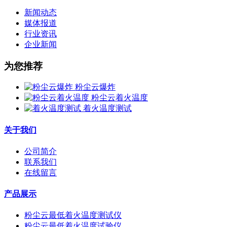
新闻动态
媒体报道
行业资讯
企业新闻
为您推荐
粉尘云爆炸
粉尘云着火温度
着火温度测试
关于我们
公司简介
联系我们
在线留言
产品展示
粉尘云最低着火温度测试仪
粉尘云最低着火温度试验仪