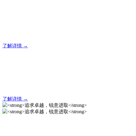
北京卓锐一直在路上！
专注燃烧阻燃，性能测试，实验室设备解决方案供应商！
了解详情 →
北京卓锐一直在路上！
专注燃烧阻燃，性能测试，实验室设备解决方案供应商！
了解详情 →
追求卓越，锐意进取