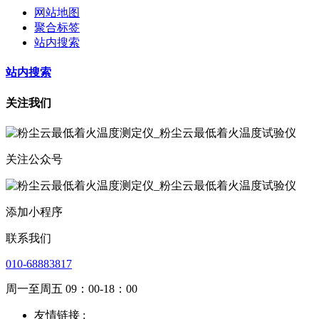
网站地图
聚合标签
站内搜索
站内搜索
关注我们
关注公众号
添加小程序
联系我们
010-68883817
周一至周五 09：00-18：00
友情链接 :