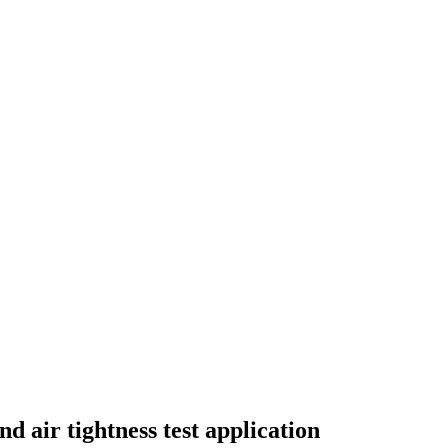
d air tightness test application