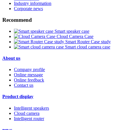
Industry information
Corporate news
Recommend
Smart speaker case
Cloud Camera Case
Smart Router Case study
Smart cloud camera case
About us
Company profile
Online message
Online feedback
Contact us
Product display
Intelligent speakers
Cloud camera
Intelligent router
news