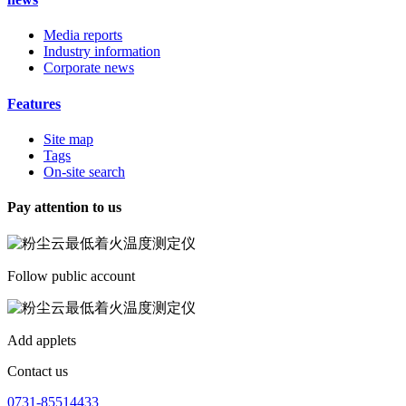
Media reports
Industry information
Corporate news
Features
Site map
Tags
On-site search
Pay attention to us
Follow public account
Add applets
Contact us
0731-85514433