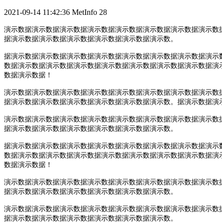
2021-09-14 11:42:36
MetInfo
28
演示数据演示数据演示数据演示数据演示数据演示数据演示数据演示数
据演示数据演示数据演示数据演示数据演示数据演示数。
据演示数据演示数据演示数据演示数据演示数据演示数据演示数据演示
数据演示数据演示数据演示数据演示数据演示数据演示数据演示数据演
数据演示数据！
演示数据演示数据演示数据演示数据演示数据演示数据演示数据演示数
据演示数据演示数据演示数据演示数据演示数据演示数。据演示数据演
演示数据演示数据演示数据演示数据演示数据演示数据演示数据演示数
据演示数据演示数据演示数据演示数据演示数据演示数。
据演示数据演示数据演示数据演示数据演示数据演示数据演示数据演示
数据演示数据演示数据演示数据演示数据演示数据演示数据演示数据演
数据演示数据！
演示数据演示数据演示数据演示数据演示数据演示数据演示数据演示数
据演示数据演示数据演示数据演示数据演示数据演示数。
演示数据演示数据演示数据演示数据演示数据演示数据演示数据演示数
据演示数据演示数据演示数据演示数据演示数据演示数。